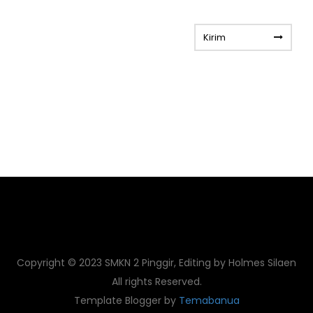
Kirim
Copyright © 2023 SMKN 2 Pinggir, Editing by Holmes Silaen
All rights Reserved.
Template Blogger by
Temabanua